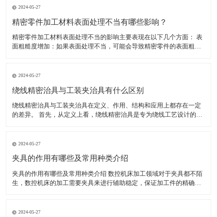
2024-05-27
精密零件加工材料表面处理不当有哪些影响？
精密零件加工材料表面处理不当的影响主要表现在以下几个方面： 表
面粗糙度增加：如果表面处理不当，可能会导致精密零件的表面粗糙
度增加。这不仅会影响零件的美观度，还可能影响其性能和使用寿
命。 表面腐蚀：如果表面处理不当，可能会导致精密零件的表面腐
蚀。表面腐蚀会导致零件的外观和性能受损，甚至可能使其无法
2024-05-27
绕线精密治具与工装夹治具有什么区别
绕线精密治具与工装夹治具在定义、作用、结构和应用上都存在一定
的差异。 首先，从定义上看，绕线精密治具是专为绕线工艺设计的工
具，用于确保绕线过程中的精确度和稳定性，特别是在需要高精度绕
线的电子产品制造中。而工装夹治具，通常简称为工装夹具，是制造
过程中所用的各种工具的总称，包括刀具、夹具、模具、量具
2024-05-27
夹具的作用有哪些及常用种类介绍
夹具的作用有哪些及常用种类介绍 数控机床加工领域对于夹具都不陌
生，数控机床的加工需要夹具来进行辅助稳定，保证加工件的精确
度，减少工人劳动强度，提高生产效率。夹具的种类较多，加工不同
的工件使用的夹具不同。下面小编为大家介绍夹具具体有哪些作用，
以及常用的夹具有哪些。 一、夹具的作用有哪些 1、能稳定
2024-05-27