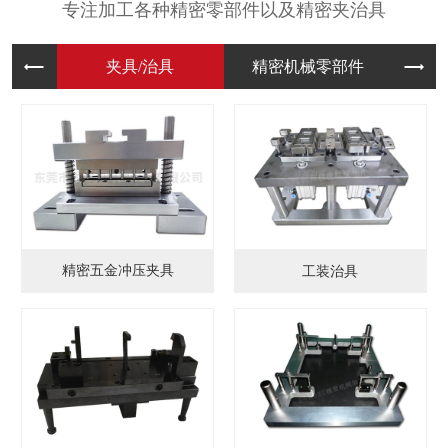
专注加工各种精密零部件以及精密夹治具
夹具/治
精密机械
模
精密五金冲压夹具
工装治具