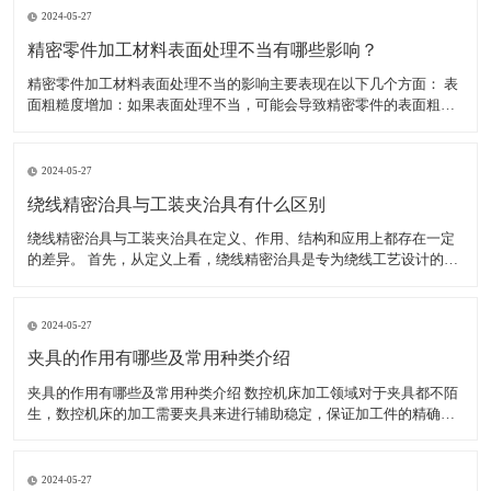
2024-05-27
精密零件加工材料表面处理不当有哪些影响？
精密零件加工材料表面处理不当的影响主要表现在以下几个方面： 表
面粗糙度增加：如果表面处理不当，可能会导致精密零件的表面粗糙
度增加。这不仅会影响零件的美观度，还可能影响其性能和使用寿
命。 表面腐蚀：如果表面处理不当，可能会导致精密零件的表面腐
蚀。表面腐蚀会导致零件的外观和性能受损，甚至可能使其无法
2024-05-27
绕线精密治具与工装夹治具有什么区别
绕线精密治具与工装夹治具在定义、作用、结构和应用上都存在一定
的差异。 首先，从定义上看，绕线精密治具是专为绕线工艺设计的工
具，用于确保绕线过程中的精确度和稳定性，特别是在需要高精度绕
线的电子产品制造中。而工装夹治具，通常简称为工装夹具，是制造
过程中所用的各种工具的总称，包括刀具、夹具、模具、量具
2024-05-27
夹具的作用有哪些及常用种类介绍
夹具的作用有哪些及常用种类介绍 数控机床加工领域对于夹具都不陌
生，数控机床的加工需要夹具来进行辅助稳定，保证加工件的精确
度，减少工人劳动强度，提高生产效率。夹具的种类较多，加工不同
的工件使用的夹具不同。下面小编为大家介绍夹具具体有哪些作用，
以及常用的夹具有哪些。 一、夹具的作用有哪些 1、能稳定
2024-05-27