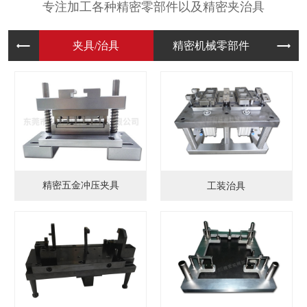
专注加工各种精密零部件以及精密夹治具
夹具/治
精密机械
模
精密五金冲压夹具
工装治具