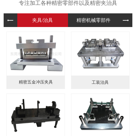
专注加工各种精密零部件以及精密夹治具
夹具/治
精密机械
模
精密五金冲压夹具
工装治具