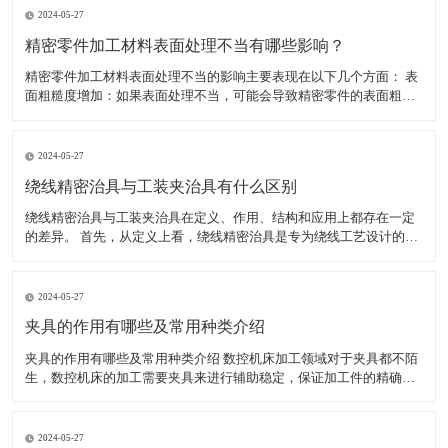
2024-05-27
精密零件加工材料表面处理不当有哪些影响？
精密零件加工材料表面处理不当的影响主要表现在以下几个方面： 表
面粗糙度增加：如果表面处理不当，可能会导致精密零件的表面粗糙
度增加。这不仅会影响零件的美观度，还可能影响其性能和使用寿
命。 表面腐蚀：如果表面处理不当，可能会导致精密零件的表面腐
蚀。表面腐蚀会导致零件的外观和性能受损，甚至可能使其无法
2024-05-27
绕线精密治具与工装夹治具有什么区别
绕线精密治具与工装夹治具在定义、作用、结构和应用上都存在一定
的差异。 首先，从定义上看，绕线精密治具是专为绕线工艺设计的工
具，用于确保绕线过程中的精确度和稳定性，特别是在需要高精度绕
线的电子产品制造中。而工装夹治具，通常简称为工装夹具，是制造
过程中所用的各种工具的总称，包括刀具、夹具、模具、量具
2024-05-27
夹具的作用有哪些及常用种类介绍
夹具的作用有哪些及常用种类介绍 数控机床加工领域对于夹具都不陌
生，数控机床的加工需要夹具来进行辅助稳定，保证加工件的精确
度，减少工人劳动强度，提高生产效率。夹具的种类较多，加工不同
的工件使用的夹具不同。下面小编为大家介绍夹具具体有哪些作用，
以及常用的夹具有哪些。 一、夹具的作用有哪些 1、能稳定
2024-05-27