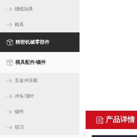
绕线治具
检具
精密机械零部件
模具配件/镶件
五金冲压模
冲头/顶针
镶件
切刀