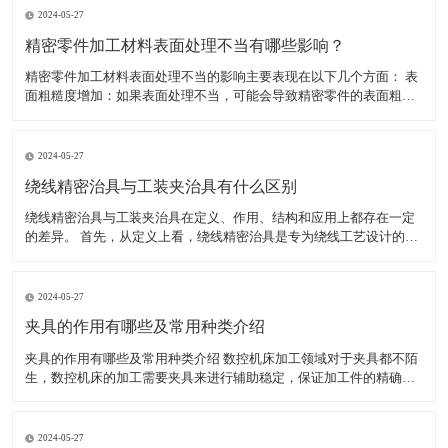
2024-05-27
精密零件加工材料表面处理不当有哪些影响？
精密零件加工材料表面处理不当的影响主要表现在以下几个方面： 表
面粗糙度增加：如果表面处理不当，可能会导致精密零件的表面粗糙
度增加。这不仅会影响零件的美观度，还可能影响其性能和使用寿
命。 表面腐蚀：如果表面处理不当，可能会导致精密零件的表面腐
蚀。表面腐蚀会导致零件的外观和性能受损，甚至可能使其无法
2024-05-27
绕线精密治具与工装夹治具有什么区别
绕线精密治具与工装夹治具在定义、作用、结构和应用上都存在一定
的差异。 首先，从定义上看，绕线精密治具是专为绕线工艺设计的工
具，用于确保绕线过程中的精确度和稳定性，特别是在需要高精度绕
线的电子产品制造中。而工装夹治具，通常简称为工装夹具，是制造
过程中所用的各种工具的总称，包括刀具、夹具、模具、量具
2024-05-27
夹具的作用有哪些及常用种类介绍
夹具的作用有哪些及常用种类介绍 数控机床加工领域对于夹具都不陌
生，数控机床的加工需要夹具来进行辅助稳定，保证加工件的精确
度，减少工人劳动强度，提高生产效率。夹具的种类较多，加工不同
的工件使用的夹具不同。下面小编为大家介绍夹具具体有哪些作用，
以及常用的夹具有哪些。 一、夹具的作用有哪些 1、能稳定
2024-05-27