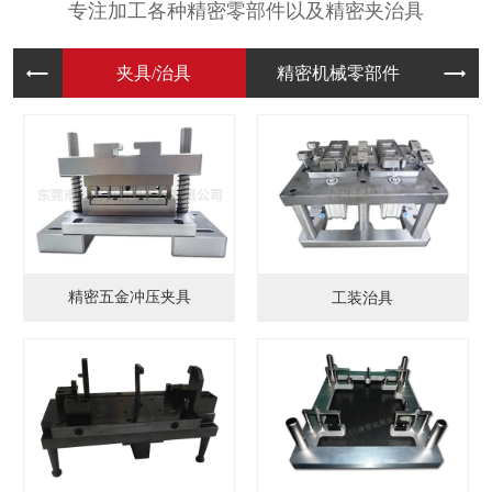
专注加工各种精密零部件以及精密夹治具
夹具/治
精密机械
模
精密五金冲压夹具
工装治具